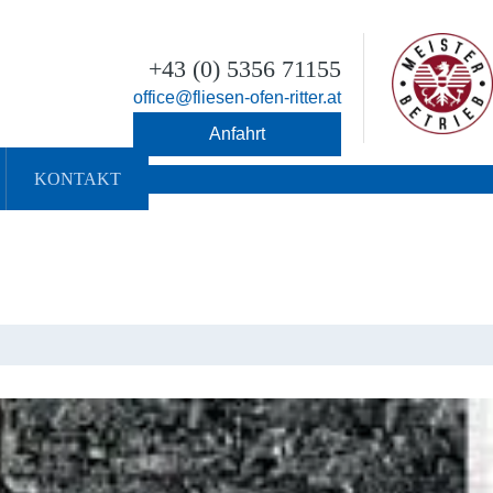
+43 (0) 5356 71155
office@fliesen-ofen-ritter.at
Anfahrt
KONTAKT