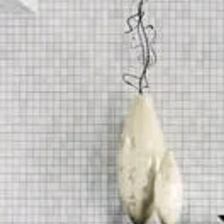
Reinigung - Pflege
Kachelöfen-Kamin-Herde
Kachelöfen und gemauerte Öfen
Offene Kamine
Kamineinsatz
Gaskamine
Herde
Kontakt